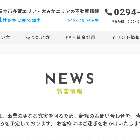
0294
日立市多賀エリア・大みかエリアの
不動産情報
1
件ただいま公開中
2024.08.26更新
営業時間：9:00〜18
たい方
売りたい方
FP・資金計画
イベント情
NEWS
新着情報
は、事業の更なる充実を図るため、新規のお問い合わせを一時
月ごろを予定しております。 お客様にはご迷惑をおかけいたし