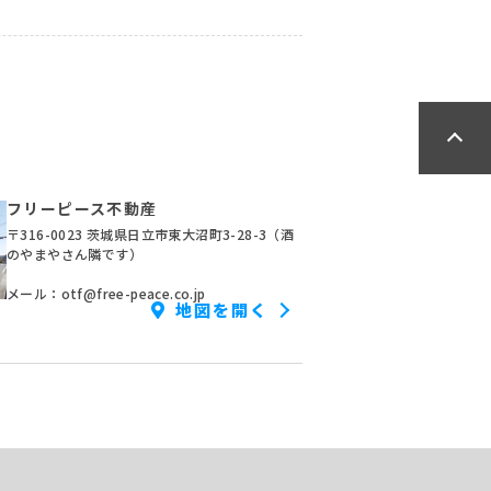
フリーピース不動産
〒316-0023 茨城県日立市東大沼町3-28-3（酒
のやまやさん隣です）
メール：otf@free-peace.co.jp
地図を開く