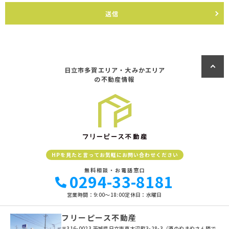
(1) お客さま情報に適用される個人情報の保護に関する法律その他の関
係法令を遵守し、適切に取り扱います。また、適宜取扱いの改善に努め
送信
ます。
(2) お客さま情報の取扱いに関する規程を明確にし、従業者に周知徹底
します。また、取引先等に対しても適切にお客さま情報を取り扱うよう
に要請します。
(3) お客さま情報の収集に際しては、利用目的を特定して通知または公
表し、その利用目的にしたがってお客さま情報を取り扱います。
日立市多賀エリア・大みかエリア
(4) お客さま情報の漏洩、紛失、改ざん等を防止するために必要な 対策
の不動産情報
を講じて適切な管理を行います。
(5) 保有するお客さま情報について、お客さま本人からの開示、訂正、
削除、利用停止の依頼を所定の窓口でお受けして、誠意をもって対応い
たします。
具体的には、以下の内容に従ってお客さま情報の取り扱いをいたしま
す。
HPを見たと言ってお気軽にお問い合わせください
３．お客様の情報の利用目的
無料相談・お電話窓口
当社は、不動産についてのサービスをお客さまにご利用いただくにあた
0294-33-8181
り、各種の申込みの受付、訪問、提案、見積、各種の工事やサービス提
供等の機会に、当社が直接あるいは協力会社又は業務委託先等を通じ
営業時間：9:00〜18:00
定休日：水曜日
て、お客さまの個人情報（お客さまの電子メールアドレス、氏名、住
所、電話番号等）を取得いたしますが、これらの個人情報は下記の目的
フリーピース不動産
に利用させていただきます。
〒316-0023 茨城県日立市東大沼町3-28-3（酒のやまやさん隣で