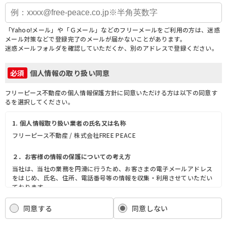
「Yahoo!メール」や「Ｇメール」などのフリーメールをご利用の方は、迷惑
メール対策などで登録完了のメールが届かないことがあります。
迷惑メールフォルダを確認していただくか、別のアドレスで登録ください。
個人情報の取り扱い同意
必須
フリーピース不動産の個人情報保護方針に同意いただける方は以下の同意す
るを選択してください。
1. 個人情報取り扱い業者の氏名又は名称
フリーピース不動産 / 株式会社FREE PEACE
２．お客様の情報の保護についての考え方
当社は、当社の業務を円滑に行うため、お客さまの電子メールアドレス
をはじめ、氏名、住所、電話番号等の情報を収集・利用させていただい
ております。
当社は、これらのお客さまの個人情報（以下「お客さま情報」といいま
す。）の適正な保護を重大な責務と認識し、この責務を果たすために、
同意する
同意しない
次の方針の下でお客さま情報を取り扱います。