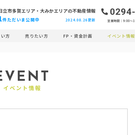
0294
日立市多賀エリア・大みかエリアの
不動産情報
1
件ただいま公開中
2024.08.26更新
営業時間：9:00〜18
たい方
売りたい方
FP・資金計画
イベント情
EVENT
イベント情報